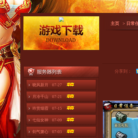
主页
> 日常
分享到：
晓风新月
07-27
月冷千山
07-21
吟赏烟霞
07-15
七仙女神
07-09
剑气箫心
07-03