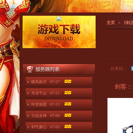
主页
> 《剑
分享到：
晓风新月
07-27
剑客：
月冷千山
07-21
吟赏烟霞
07-15
七仙女神
07-09
剑气箫心
07-03